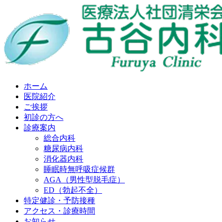
ホーム
医院紹介
ご挨拶
初診の方へ
診療案内
総合内科
糖尿病内科
消化器内科
睡眠時無呼吸症候群
AGA（男性型脱毛症）
ED（勃起不全）
特定健診・予防接種
アクセス・診療時間
お知らせ